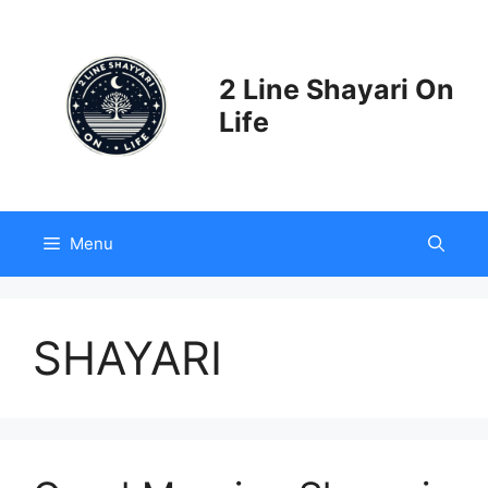
Skip
to
content
2 Line Shayari On
Life
Menu
SHAYARI