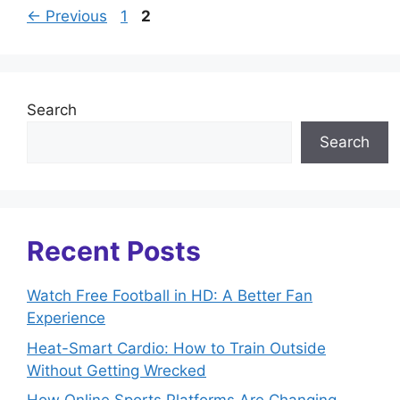
Page
Page
←
Previous
1
2
Search
Search
Recent Posts
Watch Free Football in HD: A Better Fan
Experience
Heat-Smart Cardio: How to Train Outside
Without Getting Wrecked