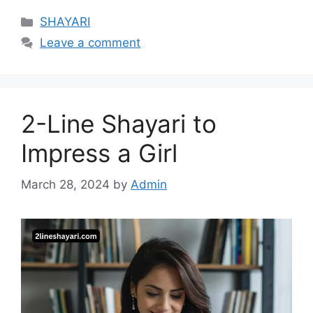
Categories
SHAYARI
Leave a comment
2-Line Shayari to
Impress a Girl
March 28, 2024
by
Admin