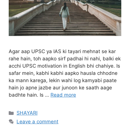
Agar aap UPSC ya IAS ki tayari mehnat se kar
rahe hain, toh aapko sirf padhai hi nahi, balki ek
acchi UPSC motivation in English bhi chahiye. Is
safar mein, kabhi kabhi aapko hausla chhodne
ka mann karega, lekin wahi log kamyabi paate
hain jo apne jazbe aur junoon ke saath aage
badhte hain. Is …
Read more
Categories
SHAYARI
Leave a comment