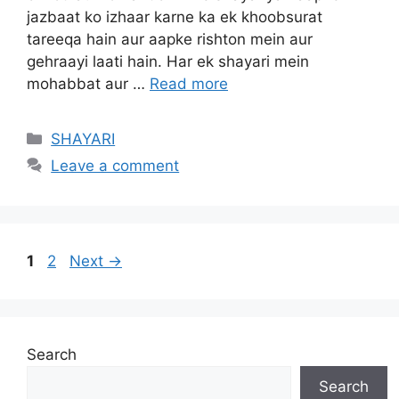
jazbaat ko izhaar karne ka ek khoobsurat
tareeqa hain aur aapke rishton mein aur
gehraayi laati hain. Har ek shayari mein
mohabbat aur …
Read more
Categories
SHAYARI
Leave a comment
Page
Page
1
2
Next
→
Search
Search