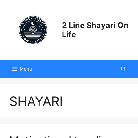
Skip
to
content
2 Line Shayari On
Life
Menu
SHAYARI