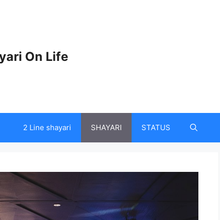
yari On Life
2 Line shayari
SHAYARI
STATUS