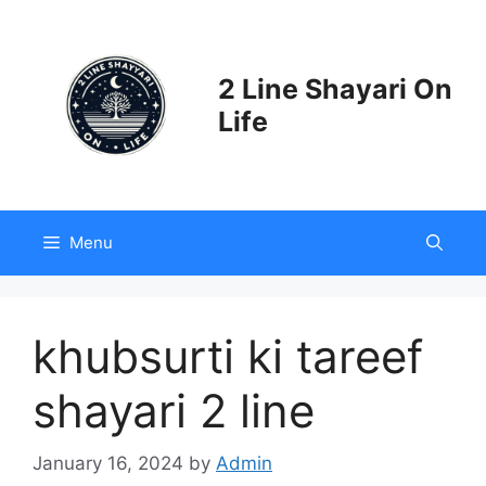
Skip
to
content
2 Line Shayari On
Life
Menu
khubsurti ki tareef
shayari 2 line
January 16, 2024
by
Admin